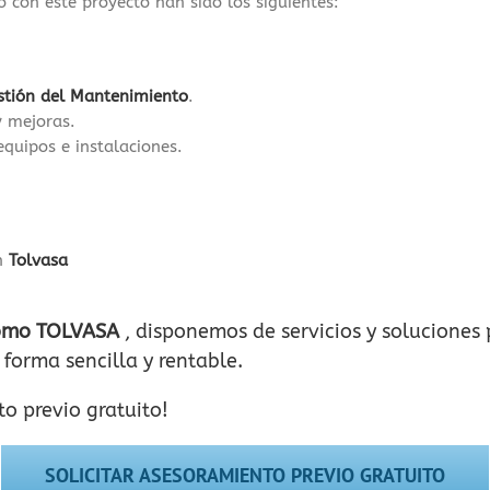
 con este proyecto han sido los siguientes:
stión del Mantenimiento
.
y mejoras.
quipos e instalaciones.
on
Tolvasa
como TOLVASA
, disponemos de servicios y soluciones 
forma sencilla y rentable.
o previo gratuito!
SOLICITAR ASESORAMIENTO PREVIO GRATUITO