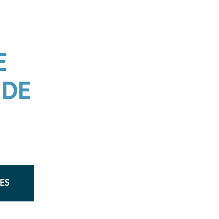
E
 DE
ES