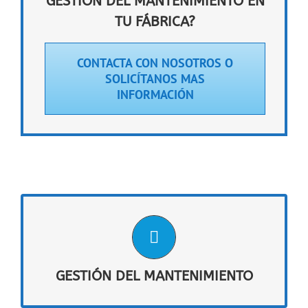
GESTIÓN DEL MANTENIMIENTO EN
TU FÁBRICA?
CONTACTA CON NOSOTROS O
SOLICÍTANOS MAS
INFORMACIÓN
GESTIÓN DEL MANTENIMIENTO
Gestión del
Realizar una correcta y adecuada
, es un claro indicador de
Mantenimiento
GESTIÓN DEL MANTENIMIENTO
beneficios para los resultados globales de las
industrias.