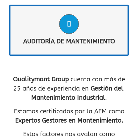
MAS INFORMACIÓN
AUDITORÍA DE MANTENIMIENTO
auditoría de gestión de
¿Necesitas realizar una
? Somos Expertos Gestores en
mantenimiento
AUDITORÍA DE MANTENIMIENTO
Mantenimiento ¡Reduce tiempos y costes
innecesarios!
PLANES DISPONIBLES
Qualitymant Group
cuenta con más de
25 años de experiencia en
Gestión del
Mantenimiento Industrial
.
Estamos certificados por la AEM como
Expertos Gestores en Mantenimiento
.
Estos factores nos avalan como